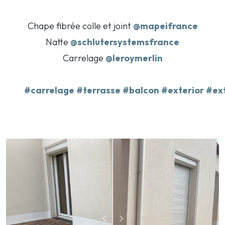
Chape fibrée colle et joint
@mapeifrance
Natte
@schlutersystemsfrance
Carrelage
@leroymerlin
#carrelage
#terrasse
#balcon
#exterior
#ex