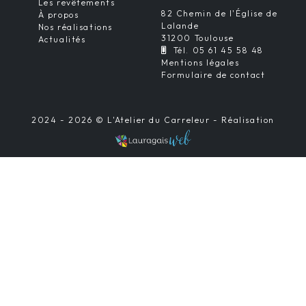
Les revêtements
82 Chemin de l'Église de
À propos
Lalande
Nos réalisations
31200 Toulouse
Actualités
Tél. 05 61 45 58 48
Mentions légales
Formulaire de contact
2024 - 2026 © L'Atelier du Carreleur - Réalisation