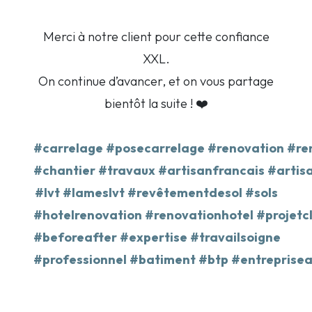
Merci à notre client pour cette confiance
XXL.
On continue d’avancer, et on vous partage
bientôt la suite ! ❤️
#carrelage
#posecarrelage
#renovation
#re
#chantier
#travaux
#artisanfrancais
#artis
#lvt
#lameslvt
#revêtementdesol
#sols
#hotelrenovation
#renovationhotel
#projetc
#beforeafter
#expertise
#travailsoigne
#professionnel
#batiment
#btp
#entreprisea